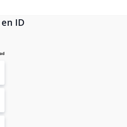
 en ID
dad